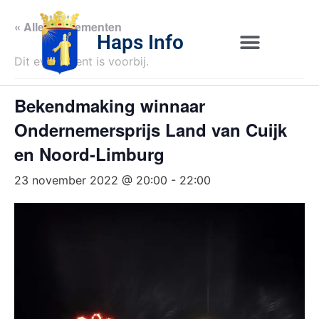
« Alle Evenementen
Haps Info
Dit evenement is voorbij.
Bedrijvig 
Over H
Bekendmaking winnaar
Ondernemersprijs Land van Cuijk
en Noord-Limburg
23 november 2022 @ 20:00
-
22:00