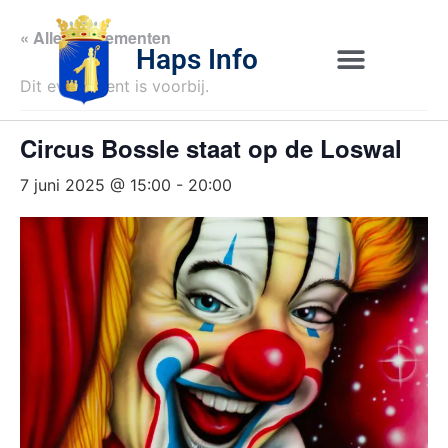
« Alle Evenementen
Haps Info
Dit evenement is voorbij.
Bedrijvig 
Over H
Circus Bossle staat op de Loswal
7 juni 2025 @ 15:00
-
20:00