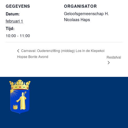
GEGEVENS
ORGANISATOR
Geloofsgemeenschap H.
Datum:
Nicolaas Haps
februari 1
Tijd:
10:00 - 11:00
Carnaval: Ouderenzitting (middag) Los in de Kiepekoi
Hopse Bonte Avond
Restafval