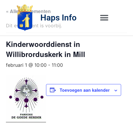
« Alle Evenementen
Haps Info
Dit evenement is voorbij.
Bedrijvig 
Over H
Kinderwoorddienst in
Willibrorduskerk in Mill
februari 1 @ 10:00
-
11:00
Toevoegen aan kalender