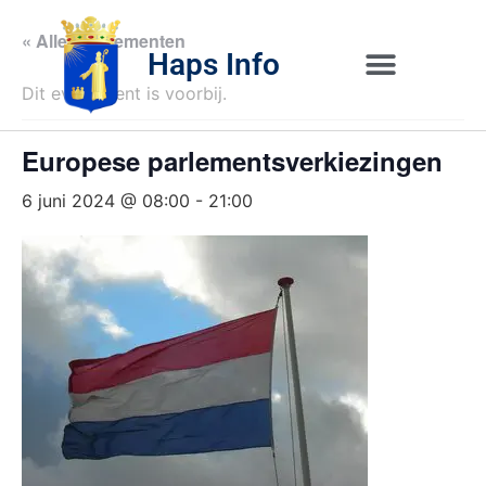
« Alle Evenementen
Haps Info
Dit evenement is voorbij.
Bedrijvig 
Over H
Europese parlementsverkiezingen
6 juni 2024 @ 08:00
-
21:00