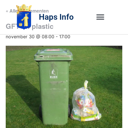
« Alle Evenementen
Haps Info
GFT en plastic
Bedrijvig 
Over H
november 30 @ 08:00
-
17:00