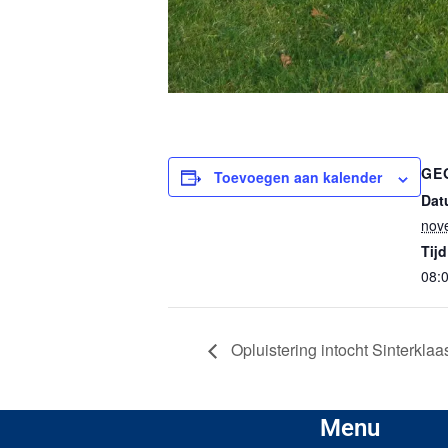
GE
Toevoegen aan kalender
Dat
nov
Tijd
08:0
Opluistering intocht Sinterkla
Menu