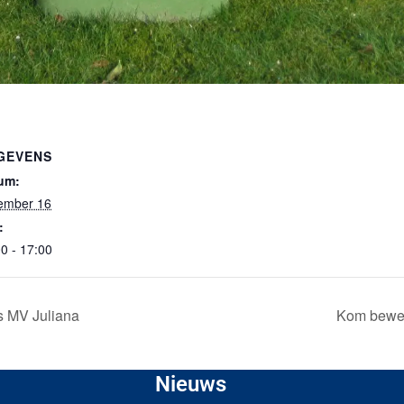
GEVENS
um:
ember 16
:
0 - 17:00
as MV Juliana
Kom beweg
Nieuws