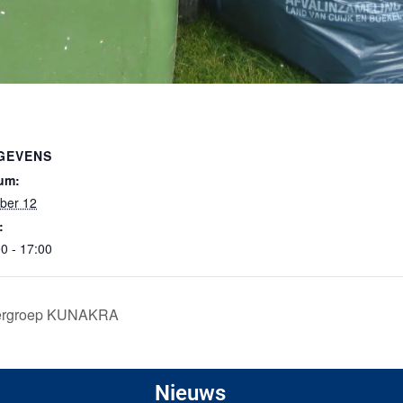
GEVENS
um:
ober 12
:
0 - 17:00
atergroep KUNAKRA
Nieuws