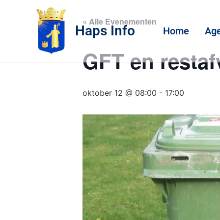
« Alle Evenementen
Haps Info
Home
Ag
GFT en restaf
oktober 12 @ 08:00
-
17:00