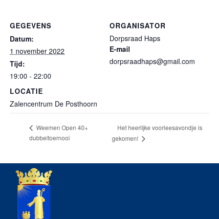
GEGEVENS
ORGANISATOR
Dorpsraad Haps
Datum:
E-mail
1 november 2022
dorpsraadhaps@gmail.com
Tijd:
19:00 - 22:00
LOCATIE
Zalencentrum De Posthoorn
Het heerlijke voorleesavondje is
Weemen Open 40+
dubbeltoernooi
gekomen!