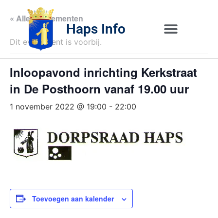
« Alle Evenementen
Haps Info
Dit evenement is voorbij.
Bedrijvig 
Over H
Inloopavond inrichting Kerkstraat
in De Posthoorn vanaf 19.00 uur
1 november 2022 @ 19:00
-
22:00
Toevoegen aan kalender