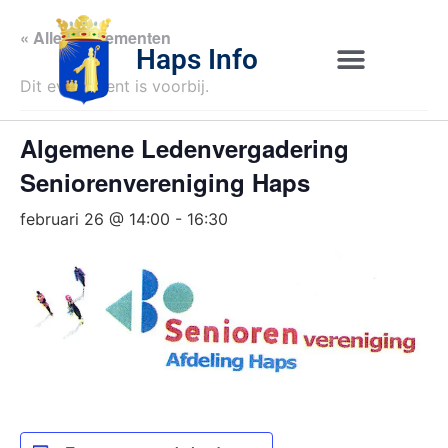
« Alle Evenementen
Haps Info
Dit evenement is voorbij.
Bedrijvig 
Over H
Algemene Ledenvergadering
Seniorenvereniging Haps
februari 26 @ 14:00
-
16:30