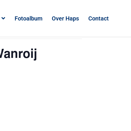
Fotoalbum
Over Haps
Contact
anroij