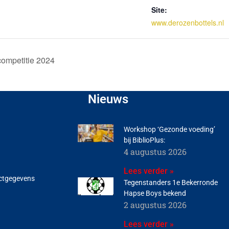
Site:
www.derozenbottels.nl
competitie 2024
Nieuws
Workshop ‘Gezonde voeding’
bij BiblioPlus:
4 augustus 2026
Lees verder »
ctgegevens
Tegenstanders 1e Bekerronde
Hapse Boys bekend
2 augustus 2026
Lees verder »