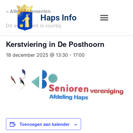
« Alle Evenementen
Haps Info
Dit evenement is voorbij.
Bedrijvig 
Over H
Kerstviering in De Posthoorn
18 december 2025 @ 13:30
-
17:00
Toevoegen aan kalender