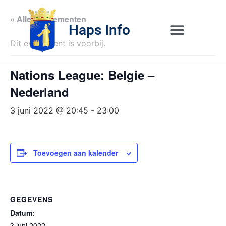
« Alle Evenementen
Haps Info
Dit evenement is voorbij.
Bedrijvig 
Over H
Nations League: Belgie –
Nederland
3 juni 2022 @ 20:45
-
23:00
Toevoegen aan kalender
GEGEVENS
Datum:
3 juni 2022