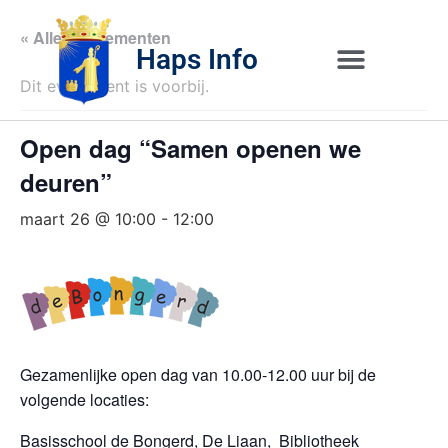
« Alle Evenementen
Haps Info
Dit evenement is voorbij.
Bedrijvig 
Over H
Open dag “Samen openen we
deuren”
maart 26 @ 10:00
-
12:00
Gezamenlijke open dag van 10.00-12.00 uur bij de
volgende locaties:
Basisschool de Bongerd, De Liaan, Bibliotheek