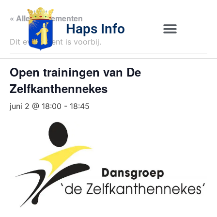
« Alle Evenementen
Haps Info
Dit evenement is voorbij.
Bedrijvig 
Over H
Open trainingen van De
Zelfkanthennekes
juni 2 @ 18:00
-
18:45