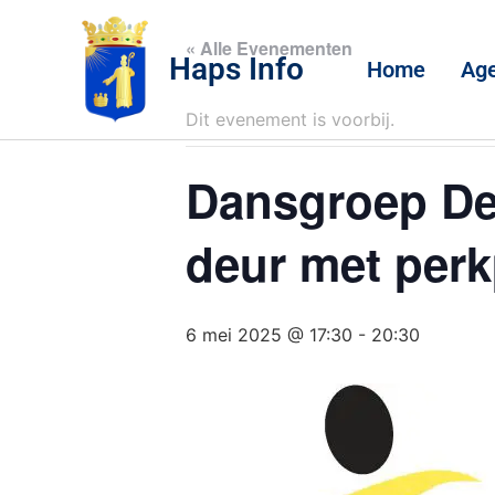
« Alle Evenementen
Haps Info
Home
Ag
Dit evenement is voorbij.
Dansgroep De
deur met perk
6 mei 2025 @ 17:30
-
20:30