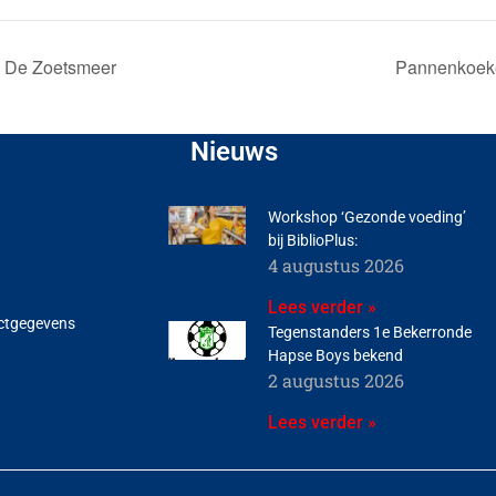
 De Zoetsmeer
Pannenkoeken
Nieuws
Workshop ‘Gezonde voeding’
bij BiblioPlus:
4 augustus 2026
Lees verder »
ctgegevens
Tegenstanders 1e Bekerronde
Hapse Boys bekend
2 augustus 2026
Lees verder »