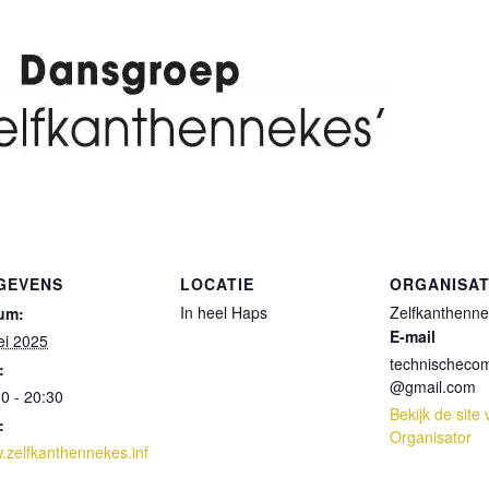
GEVENS
LOCATIE
ORGANISA
In heel Haps
Zelfkanthenn
um:
E-mail
ei 2025
technischeco
:
@gmail.com
0 - 20:30
Bekijk de site
:
Organisator
.zelfkanthennekes.inf