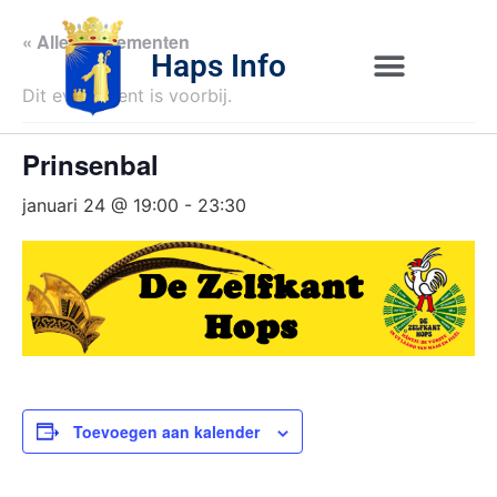
« Alle Evenementen
Haps Info
Dit evenement is voorbij.
Bedrijvig 
Over H
Prinsenbal
januari 24 @ 19:00
-
23:30
Toevoegen aan kalender