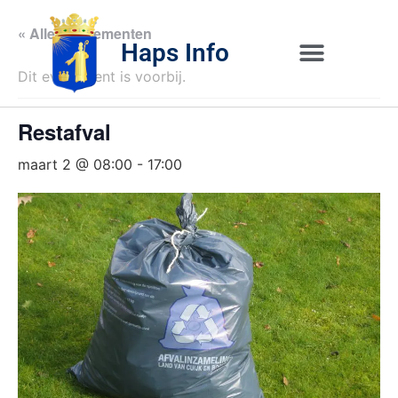
« Alle Evenementen
Haps Info
Dit evenement is voorbij.
Bedrijvig 
Over H
Restafval
maart 2 @ 08:00
-
17:00