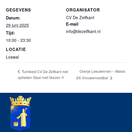
GEGEVENS
ORGANISATOR
CV De Zelfkant
Datum:
E-mail
29 juni 2025
info@dezelfkant.nl
Tijd:
10:00 - 23:30
LOCATIE
Loswal
Oranje Leeuwinnen – Wales
Tuinfeest CV De Zelfkant met
optreden Staal met Glazen !!!
EK Vrouwenvoetbal