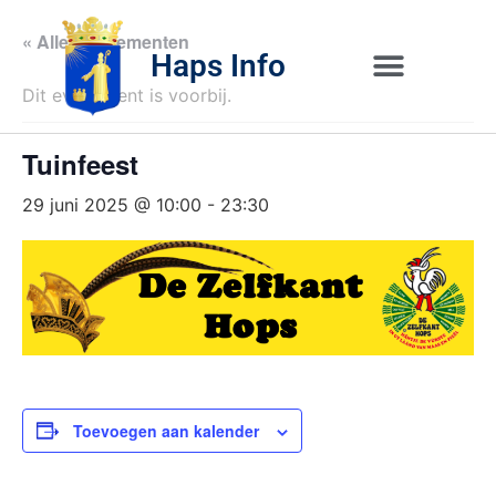
« Alle Evenementen
Haps Info
Dit evenement is voorbij.
Bedrijvig 
Over H
Tuinfeest
29 juni 2025 @ 10:00
-
23:30
Toevoegen aan kalender