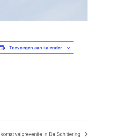
Toevoegen aan kalender
nkomst valpreventie in De Schittering