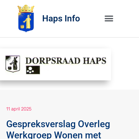
Haps Info
Bedrijvig 
Over H
11 april 2025
Gespreksverslag Overleg
Werkgroep Wonen met