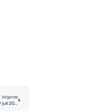
Volgende
F-35’s van Vliegbasis Volkel ondersteunen 6 – 9 juli 2026 de WIC op Vliegbasis Leeuwarden