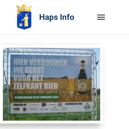
Haps Info
Bedrijvig 
Over H