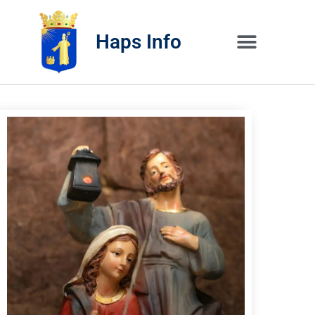
Haps Info
Bedrijvig 
Over H