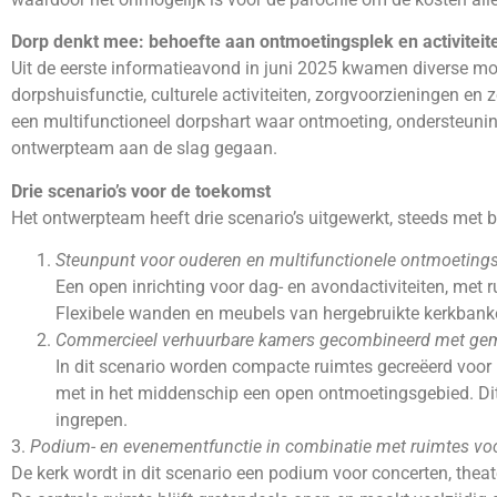
Dorp denkt mee: behoefte aan ontmoetingsplek en activiteit
Uit de eerste informatieavond in juni 2025 kwamen diverse moge
dorpshuisfunctie, culturele activiteiten, zorgvoorzieningen en
een multifunctioneel dorpshart waar ontmoeting, ondersteuni
ontwerpteam aan de slag gegaan.
Drie scenario’s voor de toekomst
Het ontwerpteam heeft drie scenario’s uitgewerkt, steeds met
Steunpunt voor ouderen en multifunctionele ontmoeting
Een open inrichting voor dag- en avondactiviteiten, met 
Flexibele wanden en meubels van hergebruikte kerkbanke
Commercieel verhuurbare kamers gecombineerd met gem
In dit scenario worden compacte ruimtes gecreëerd voor b
met in het middenschip een open ontmoetingsgebied. Di
ingrepen.
3.
Podium- en evenementfunctie in combinatie met ruimtes vo
De kerk wordt in dit scenario een podium voor concerten, theat