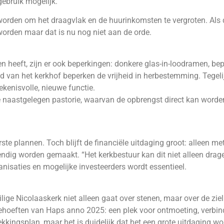
gebruik mogelijk.
orden om het draagvlak en de huurinkomsten te vergroten. Als d
 worden maar dat is nu nog niet aan de orde.
 heeft, zijn er ook beperkingen: donkere glas-in-loodramen, bep
d van het kerkhof beperken de vrijheid in herbestemming. Tegelij
ekenisvolle, nieuwe functie.
e naastgelegen pastorie, waarvan de opbrengst direct kan worde
 plannen. Toch blijft de financiële uitdaging groot: alleen met
ndig worden gemaakt. “Het kerkbestuur kan dit niet alleen drage
isaties en mogelijke investeerders wordt essentieel.
ge Nicolaaskerk niet alleen gaat over stenen, maar over de ziel
behoeften van Haps anno 2025: een plek voor ontmoeting, verbin
kingsplan, maar het is duidelijk dat het een grote uitdaging w