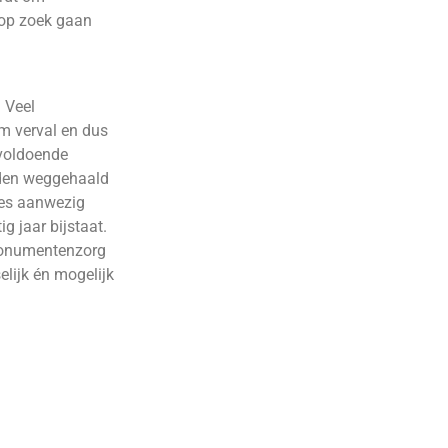
 op zoek gaan
 Veel
m verval en dus
 voldoende
rden weggehaald
ies aanwezig
g jaar bijstaat.
 Monumentenzorg
lijk én mogelijk