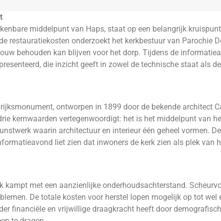
t
kenbare middelpunt van Haps, staat op een belangrijk kruispunt
de restauratiekosten onderzoekt het kerkbestuur van Parochie 
w behouden kan blijven voor het dorp. Tijdens de informatie
enteerd, die inzicht geeft in zowel de technische staat als de
n rijksmonument, ontworpen in 1899 door de bekende architect 
rk drie kernwaarden vertegenwoordigt: het is het middelpunt van h
unstwerk waarin architectuur en interieur één geheel vormen. D
ormatieavond liet zien dat inwoners de kerk zien als plek van h
rk kampt met een aanzienlijke onderhoudsachterstand. Scheurv
lemen. De totale kosten voor herstel lopen mogelijk op tot wel 
er financiële en vrijwillige draagkracht heeft door demografisc
en te dragen.