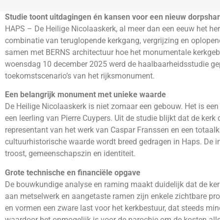
Studie toont uitdagingen én kansen voor een nieuw dorpshar
HAPS – De Heilige Nicolaaskerk, al meer dan een eeuw het her
combinatie van teruglopende kerkgang, vergrijzing en oplopen
samen met BERNS architectuur hoe het monumentale kerkgebou
woensdag 10 december 2025 werd de haalbaarheidsstudie gepres
toekomstscenario’s van het rijksmonument.
Een belangrijk monument met unieke waarde
De Heilige Nicolaaskerk is niet zomaar een gebouw. Het is ee
een leerling van Pierre Cuypers. Uit de studie blijkt dat de ke
representant van het werk van Caspar Franssen en een totaalk
cultuurhistorische waarde wordt breed gedragen in Haps. De inf
troost, gemeenschapszin en identiteit.
Grote technische en financiële opgave
De bouwkundige analyse en raming maakt duidelijk dat de ke
aan metselwerk en aangetaste ramen zijn enkele zichtbare prob
en vormen een zware last voor het kerkbestuur, dat steeds mind
waardoor het onmogelijk is voor de parochie om de kosten alle