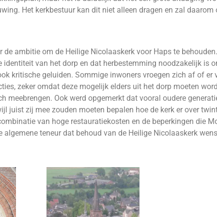
uwing. Het kerkbestuur kan dit niet alleen dragen en zal daarom
 de ambitie om de Heilige Nicolaaskerk voor Haps te behouden.
identiteit van het dorp en dat herbestemming noodzakelijk is o
 ook kritische geluiden. Sommige inwoners vroegen zich af of er
cties, zeker omdat deze mogelijk elders uit het dorp moeten wo
ich meebrengen. Ook werd opgemerkt dat vooral oudere generat
l juist zij mee zouden moeten bepalen hoe de kerk er over twinti
 de combinatie van hoge restauratiekosten en de beperkingen die
 algemene teneur dat behoud van de Heilige Nicolaaskerk wense