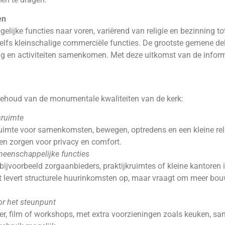
en
lijke functies naar voren, variërend van religie en bezinning to
 zelfs kleinschalige commerciële functies. De grootste gemene de
ng en activiteiten samenkomen. Met deze uitkomst van de inform
 behoud van de monumentale kwaliteiten van de kerk:
sruimte
ruimte voor samenkomsten, bewegen, optredens en een kleine reli
n zorgen voor privacy en comfort.
eenschappelijke functies
ijvoorbeeld zorgaanbieders, praktijkruimtes of kleine kantoren i
t levert structurele huurinkomsten op, maar vraagt om meer bo
or het steunpunt
er, film of workshops, met extra voorzieningen zoals keuken, san