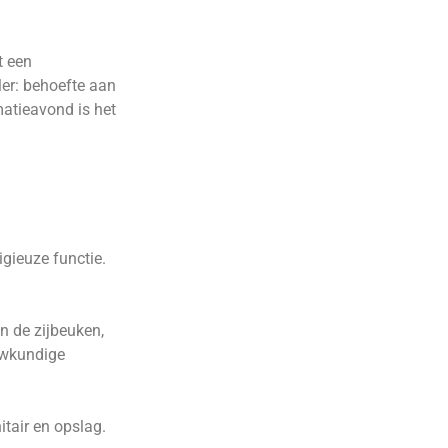
t een
ler: behoefte aan
atieavond is het
gieuze functie.
n de zijbeuken,
uwkundige
itair en opslag.