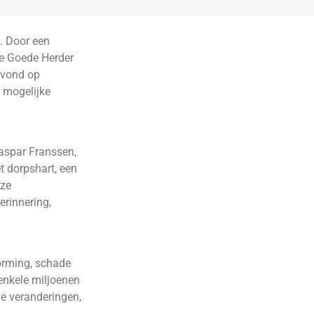
. Door een
De Goede Herder
avond op
 mogelijke
Caspar Franssen,
et dorpshart, een
eze
erinnering,
orming, schade
enkele miljoenen
he veranderingen,