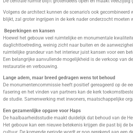
De centrale ruimte blijft grotendeels open en maakt veelzijdig 
Volgens de architect kunnen de scenario’s ook gecombineerd w
blijkt, zal groter ingrijpen in de kerk nader onderzocht moeten
Beperkingen en kansen
Hoewel het gebouw veel ruimtelijke en monumentale kwaliteiten
daglichttoetreding, weinig zicht naar buiten en de aanwezighei
ruimtelijke grandeur van het interieur juist kansen voor een bet
Een belangrijke aanvullende mogelijkheid is de verkoop van d
restauratie en verbouwing.
Lange adem, maar breed gedragen wens tot behoud
De monumentencommissie heeft positief gereageerd op de eerste
fasering en het vinden van partners kan de kerk toekomstbeste
de studie. Samenwerking met inwoners, maatschappelijke organ
Een gezamenlijke opgave voor Haps
De haalbaarheidsstudie maakt duidelijk dat behoud van de Heili
Het gebouw kan een nieuwe betekenis krijgen die past bij de 
cultuur. De komende periode wordt er nog gerekend aan een dek