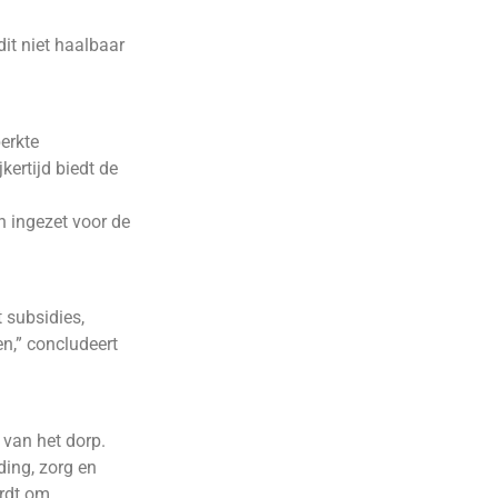
it niet haalbaar
erkte
kertijd biedt de
n ingezet voor de
 subsidies,
n,” concludeert
 van het dorp.
ding, zorg en
ordt om