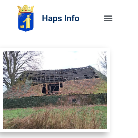
Haps Info
Bedrijvig 
Over H