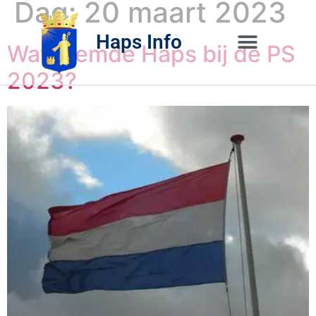
Dag:
20 maart 2023
Haps Info
Wat stemde Haps bij de PS
2023?
Bedrijvig 
Over H