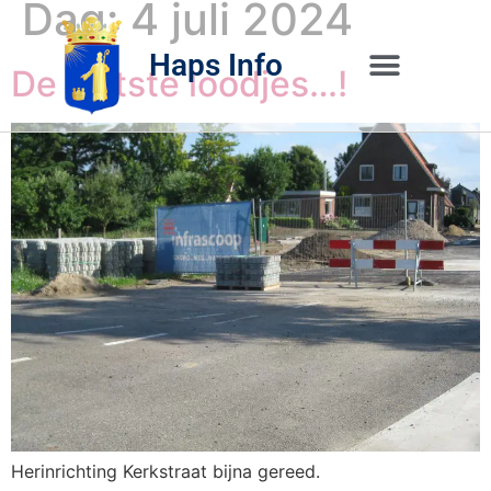
Dag:
4 juli 2024
Haps Info
De laatste loodjes…!
Bedrijvig 
Over H
Herinrichting Kerkstraat bijna gereed.