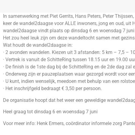
In samenwerking met Piet Gerrits, Hans Peters, Peter Thijssen
keer de wandel2daagse voor ALLE inwoners, jong en oud, uit H
wandel2daagse vindt plaats op dinsdag 6 en woensdag 7 juni
Het zou heel leuk zijn om deze wandeltocht samen met gezinsle
Wat houdt de wandel2daagse in:
· 2 avonden wandelen. Kiezen uit 3 afstanden: 5 km – 7,5 – 1
· Vertrek is vanuit de SchitteRing tussen 18.15 uur en 19.00 uur
· De finish is de 1ste dag bij de SchitteRing en de 2de dag zal 
· Onderweg zijn er pauzeplaatsen waar gezorgd wordt voor een
· U kunt, indien wenselijk, meedoen met behulp van een rolstoe
· Het inschrijfgeld bedraagt € 3,50 per persoon.
De organisatie hoopt dat het weer een geweldige wandel2daag
Heel graag tot dinsdag 6 en woensdag 7 juni
Voor meer info: Henk Ermers, coördinator informele zorg Pant