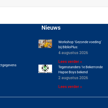
Nieuws
Workshop ‘Gezonde voeding’
bij BiblioPlus:
4 augustus 2026
Lees verder »
ctgegevens
Tegenstanders 1e Bekerronde
Hapse Boys bekend
2 augustus 2026
Lees verder »