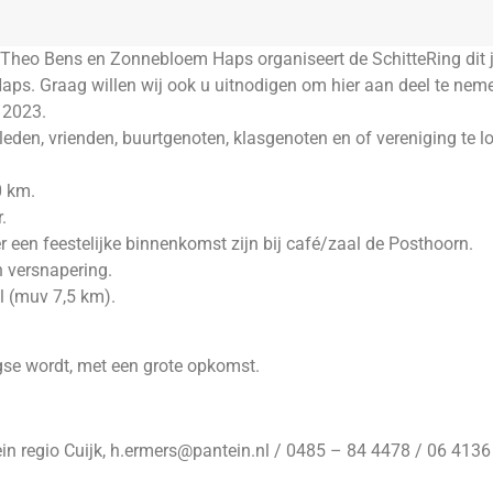
, Theo Bens en Zonnebloem Haps organiseert de SchitteRing dit 
aps. Graag willen wij ook u uitnodigen om hier aan deel te nem
 2023.
den, vrienden, buurtgenoten, klasgenoten en of vereniging te l
0 km.
.
er een feestelijke binnenkomst zijn bij café/zaal de Posthoorn.
 versnapering.
l (muv 7,5 km).
se wordt, met een grote opkomst.
ein regio Cuijk, h.ermers@pantein.nl / 0485 – 84 4478 / 06 413