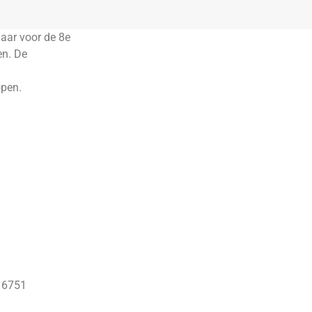
jaar voor de 8e
en. De
open.
6 6751