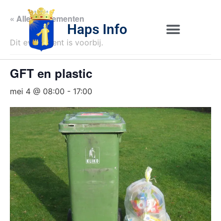
« Alle Evenementen
Haps Info
Dit evenement is voorbij.
Bedrijvig 
Over H
GFT en plastic
mei 4 @ 08:00
-
17:00