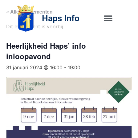
« Alle Evenementen
Haps Info
Dit evenement is voorbij.
Bedrijvig 
Over H
Heerlijkheid Haps’ info
inloopavond
31 januari 2024 @ 16:00
-
19:00