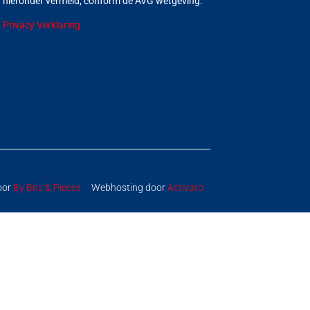
hieronder vermeld, conform de AVG wetgeving.
Privacy Verklaring
oor
By Bits & Pieces
Webhosting door
Activato