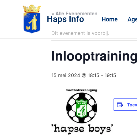
« Alle Evenementen
Haps Info
Home
Ag
Dit evenement is voorbij.
Inlooptraining
15 mei 2024 @ 18:15
-
19:15
Toev