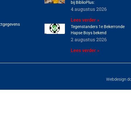
bij BiblioPlus:
4 augustus 2026
Lees verder »
ctgegevens
Tegenstanders 1e Bekerronde
Hapse Boys bekend
2 augustus 2026
Lees verder »
Webdesign d