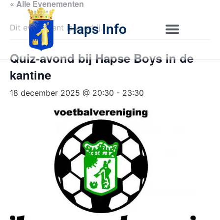
« Alle Evenementen
Haps Info
Dit evenement is voorbij.
Bedrijvig 
Over H
Quiz-avond bij Hapse Boys in de
kantine
18 december 2025 @ 20:30
-
23:30