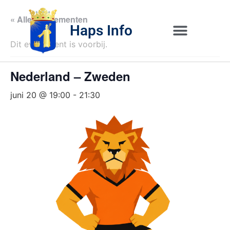
« Alle Evenementen
Haps Info
Dit evenement is voorbij.
Bedrijvig 
Over H
Nederland – Zweden
juni 20 @ 19:00
-
21:30