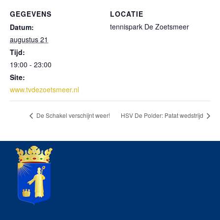
GEGEVENS
LOCATIE
tennispark De Zoetsmeer
Datum:
augustus 21
Tijd:
19:00 - 23:00
Site:
www.tvdezoetsmeer.nl
De Schakel verschijnt weer!
HSV De Polder: Patat wedstrijd