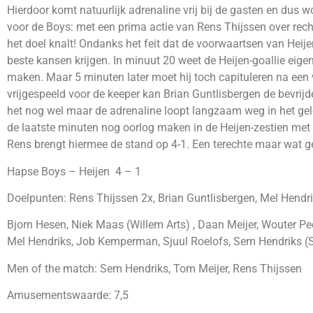
Hierdoor komt natuurlijk adrenaline vrij bij de gasten en dus w
voor de Boys: met een prima actie van Rens Thijssen over rech
het doel knalt! Ondanks het feit dat de voorwaartsen van Heije
beste kansen krijgen. In minuut 20 weet de Heijen-goallie ei
maken. Maar 5 minuten later moet hij toch capituleren na een
vrijgespeeld voor de keeper kan Brian Guntlisbergen de bevrijde
het nog wel maar de adrenaline loopt langzaam weg in het gelo
de laatste minuten nog oorlog maken in de Heijen-zestien met a
Rens brengt hiermee de stand op 4-1. Een terechte maar wat gef
Hapse Boys – Heijen 4 – 1
Doelpunten: Rens Thijssen 2x, Brian Guntlisbergen, Mel Hendri
Bjorn Hesen, Niek Maas (Willem Arts) , Daan Meijer, Wouter P
Mel Hendriks, Job Kemperman, Sjuul Roelofs, Sem Hendriks (S
Men of the match: Sem Hendriks, Tom Meijer, Rens Thijssen
Amusementswaarde: 7,5