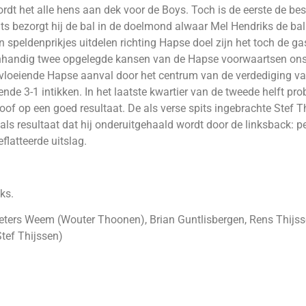
ordt het alle hens aan dek voor de Boys. Toch is de eerste de be
ts bezorgt hij de bal in de doelmond alwaar Mel Hendriks de bal
n speldenprikjes uitdelen richting Hapse doel zijn het toch de ga
genhandig twee opgelegde kansen van de Hapse voorwaartsen ons
 vloeiende Hapse aanval door het centrum van de verdediging va
nde 3-1 intikken. In het laatste kwartier van de tweede helft pr
of op een goed resultaat. De als verse spits ingebrachte Stef T
ls resultaat dat hij onderuitgehaald wordt door de linksback: pe
latteerde uitslag.
ks.
eeters Weem (Wouter Thoonen), Brian Guntlisbergen, Rens Thijss
tef Thijssen)