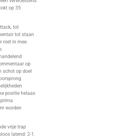
t een verwoestend
lokt op 35
tack, tot
entair tot staan
 niet in mee.
p.
e handelend
 commentaar op
n schot op doel
voorsprong
elijkheden
e positie helaas
 prima
eem worden
de vrije trap
oos latend: 2-1.