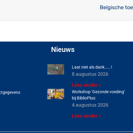
Belgische to
Nieuws
Laat niet als dank…….!
8 augustus 2026
Lees verder »
Workshop ‘Gezonde voeding’
ctgegevens
bij BiblioPlus:
4 augustus 2026
Lees verder »