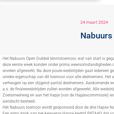
24 maart 2024
Nabuurs 
Het Nabuurs Open Dubbel tennistoernooi, wat van start is gega
deze eerste week konden onder prima weersomstandigheden de 
worden afgewerkt. Na deze poule-wedstrijden gaat iedereen g
unieke eigenschap van dit toernooi voor alle deelnemers. Het 
verheugen op een stijgend aantal deelnemers. Aankomende w
a.s. de finalewedstrijden zullen worden afgewerkt. Alle wedstri
Zoetsmeerweg en aan het hapje (van de Hapjescommissie) en het
aandacht besteed.
Het Nabuurs toernooi wordt gesponsord door de drie Hapse Nab
Een extra dank aan het kersverse Hapse bedrijf PATAAD dat voor