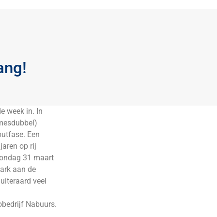
ang!
e week in. In
amesdubbel)
outfase. Een
aren op rij
zondag 31 maart
park aan de
uiteraard veel
obedrijf Nabuurs.