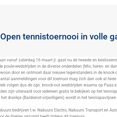
Open tennistoernooi in volle g
an vanaf zaterdag 16 maart jl. gaat nu de tweede en beslissend
poule-wedstrijden in de diverse onderdelen (Mix, heren- en d
ewoon door en ontmoet daar nieuwe tegenstanders in de knock-
aantal aanmeldingen voor dit toernooi mag zich dan ook al twee j
eek volgen dus de zgn. knock-out wedstrijden waarna op Paas-
jden zijn uiteraard voor iedereen gratis te bekijken op het tennis
 drankje (Bardienst-vrijwilligers) wordt in het tennispaviljoen 
uurs bedrijven t.w. Nabuurs Electro, Nabuurs Transport en Aut
 de frietjes gezorgd heeft tijdens dit toernooi.