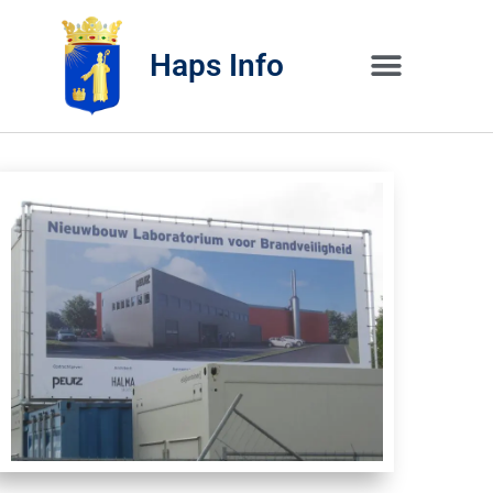
Haps Info
Bedrijvig 
Over H