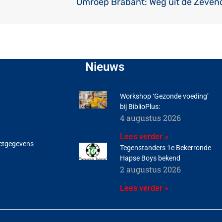
Omroep Brabant: Weg uit de Zeven
Nieuws
Workshop ‘Gezonde voeding’
bij BiblioPlus:
4 augustus 2026
Lees verder »
ctgegevens
Tegenstanders 1e Bekerronde
Hapse Boys bekend
2 augustus 2026
Lees verder »