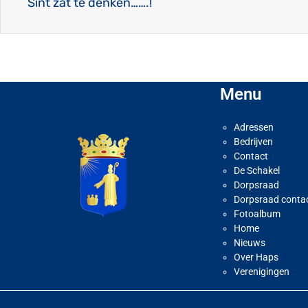
Sint zat te denken…….!
Menu
Adressen
Bedrijven
Contact
De Schakel
Dorpsraad
Dorpsraad conta
Fotoalbum
Home
Nieuws
Over Haps
Verenigingen