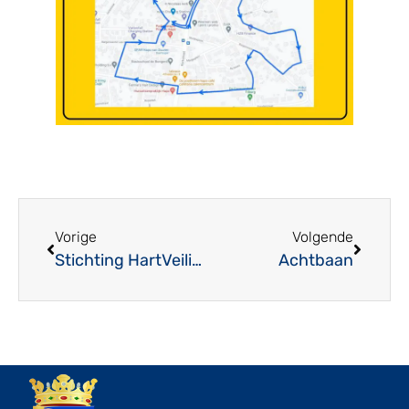
Vorige
Volgende
Stichting HartVeiligHaps zorgt voor “hartveiliger” Haps!
Achtbaan