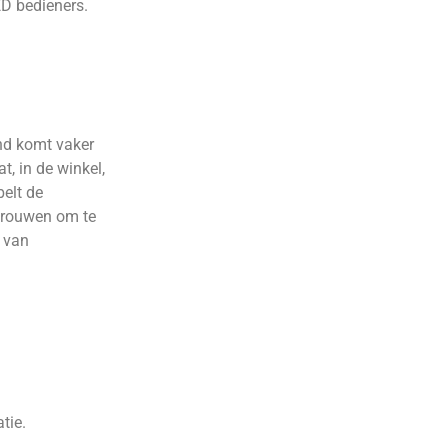
ED bedieners.
and komt vaker
t, in de winkel,
belt de
rtrouwen om te
s van
tie.