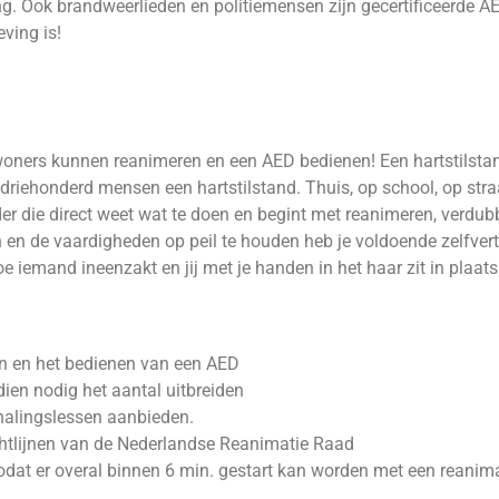
ng. Ook brandweerlieden en politiemensen zijn gecertificeerde A
ving is!
inwoners kunnen reanimeren en een AED bedienen! Een hartstilst
 driehonderd mensen een hartstilstand. Thuis, op school, op straa
r die direct weet wat te doen en begint met reanimeren, verdub
n en de vaardigheden op peil te houden heb je voldoende zelfve
 iemand ineenzakt en jij met je handen in het haar zit in plaat
n en het bedienen van een AED
ien nodig het aantal uitbreiden
erhalingslessen aanbieden.
chtlijnen van de Nederlandse Reanimatie Raad
odat er overal binnen 6 min. gestart kan worden met een reanima