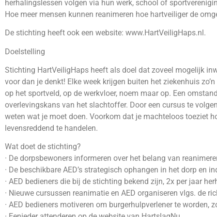
herhalingslessen volgen via hun werk, school of sportverenigi
Hoe meer mensen kunnen reanimeren hoe hartveiliger de omge
De stichting heeft ook een website: www.HartVeiligHaps.nl.
Doelstelling
Stichting HartVeiligHaps heeft als doel dat zoveel mogelijk 
voor dan je denkt! Elke week krijgen buiten het ziekenhuis zo’n
op het sportveld, op de werkvloer, noem maar op. Een omstande
overlevingskans van het slachtoffer. Door een cursus te volge
weten wat je moet doen. Voorkom dat je machteloos toeziet hoe
levensreddend te handelen.
Wat doet de stichting?
· De dorpsbewoners informeren over het belang van reanimere
· De beschikbare AED’s strategisch ophangen in het dorp en ind
· AED bedieners die bij de stichting bekend zijn, 2x per jaar h
· Nieuwe cursussen reanimatie en AED organiseren vlgs. de ri
· AED bedieners motiveren om burgerhulpverlener te worden, z
· Eenieder attenderen op de website van HartslagNu