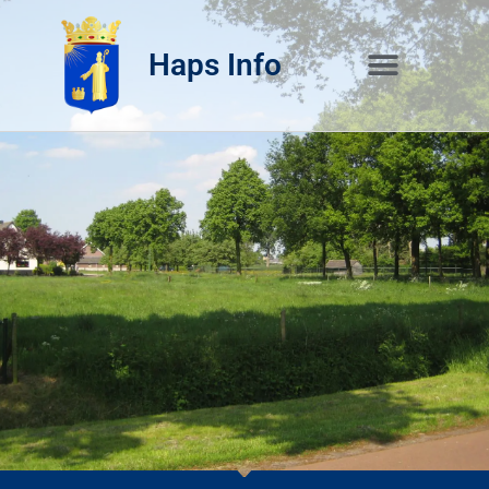
Haps Info
Bedrijvig 
Over H