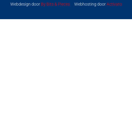
Webdesign door
By Bits & Pieces
Webhosting door
Activato