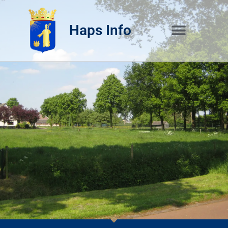
Haps Info
Bedrijvig 
Over H