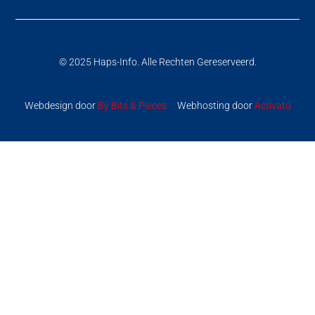
© 2025 Haps-Info. Alle Rechten Gereserveerd.
Webdesign door
By Bits & Pieces
Webhosting door
Activato